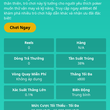
thân thiện, trò chơi này lý tưởng cho người yêu thích poker
muốn thử vận may và kỹ năng. Truy cập ngay ai88bet để
khám phá nhiều trò chơi hấp dẫn khác và nhận ưu đãi đặc
biệt!
Chơi Ngay
Reels
Hàng
0
N/A
Dòng Trả Thưởng
Tần Suất Trúng
0
38%
Vòng Quay Miễn Phí
Thắng Tối Đa
Không áp dụng
x800
Xác Suất Thắng Lớn
Biến Động
0.1%
Trung bình
Mức Cược Tối Thiểu - Tối Đa